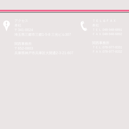
アクセス
ＴＥＬ＆ＦＡＸ
本社
本社
〒341-0024
ＴＥＬ.048-948-6891
ＦＡＸ.048-948-6892
​埼玉県三郷市三郷1-5-8 三光ビル307
関西事務所
関西事務所
ＴＥＬ.078-977-8331
〒652-0803
ＦＡＸ.078-977-8332
兵庫県神戸市兵庫区大開通2-3-21-607